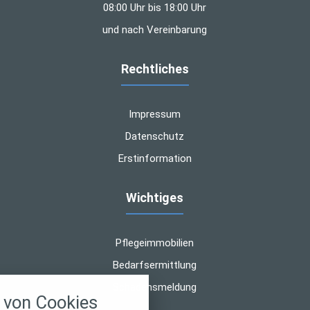
08:00 Uhr bis 18:00 Uhr
und nach Vereinbarung
Rechtliches
Impressum
Datenschutz
Erstinformation
Wichtiges
Pflegeimmobilien
Bedarfsermittlung
nstellungen
Schadensmeldung
von Cookies
über alle verwendeten Cookies und