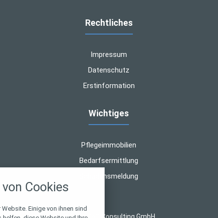
Rechtliches
Impressum
Datenschutz
Erstinformation
Wichtiges
Pflegeimmobilien
Bedarfsermittlung
nstellungen
Schadensmeldung
von Cookies
über alle verwendeten Cookies und
chkeit folgende Kategorien zu
r zu blockieren.
 Website. Einige von ihnen sind
© 2026 CoC Consulting GmbH
helfen, diese Website und Ihre