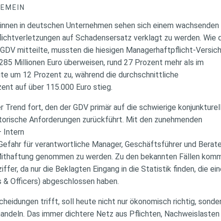
GEMEIN
rinnen in deutschen Unternehmen sehen sich einem wachsenden
lichtverletzungen auf Schadensersatz verklagt zu werden. Wie 
DV mitteilte, mussten die hiesigen Managerhaftpflicht-Versic
85 Millionen Euro überweisen, rund 27 Prozent mehr als im
legte um 12 Prozent zu, während die durchschnittliche
t auf über 115.000 Euro stieg.
er Trend fort, den der GDV primär auf die schwierige konjunkture
atorische Anforderungen zurückführt. Mit den zunehmenden
– Intern
 Gefahr für verantwortliche Manager, Geschäftsführer und Berate
 Mithaftung genommen zu werden. Zu den bekannten Fällen kom
ffer, da nur die Beklagten Eingang in die Statistik finden, die ei
 & Officers) abgeschlossen haben.
eidungen trifft, soll heute nicht nur ökonomisch richtig, sonde
 handeln. Das immer dichtere Netz aus Pflichten, Nachweislaste