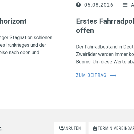
05.08.2026
horizont
Erstes Fahrradpol
offen
nger Stagnation schienen
des Irankrieges und der
Der Fahrradbestand in Deuts
eise nach oben und …
Zweiräder werden immer kos
Booms. Um diese Werte abzus
ZUM BEITRAG
⟶
t.
ANRUFEN
TERMIN VEREINBA