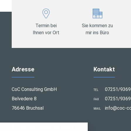
Termin bei
Sie kommen zu
Ihnen vor Ort
mir ins Büro
Adresse
Kontakt
CoC Consulting GmbH
07251/9369
TEL
Belvedere 8
07251/9369
FAX
76646 Bruchsal
info@coc-co
MAIL
stellungen
© 2026 CoC Consulting GmbH
rwendeten Cookies und Skripte. Sie haben die