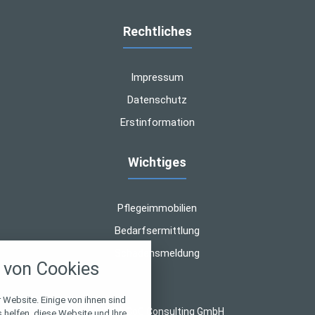
Rechtliches
Impressum
Datenschutz
Erstinformation
Wichtiges
Pflegeimmobilien
Bedarfsermittlung
nstellungen
Schadensmeldung
von Cookies
über alle verwendeten Cookies und
chkeit folgende Kategorien zu
r zu blockieren.
 Website. Einige von ihnen sind
© 2026 CoC Consulting GmbH
helfen, diese Website und Ihre