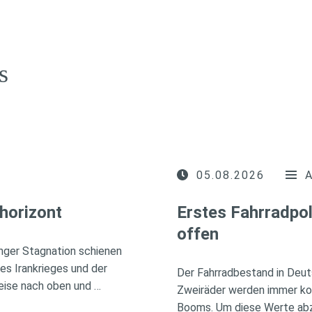
s
05.08.2026
horizont
Erstes Fahrradpol
offen
nger Stagnation schienen
des Irankrieges und der
Der Fahrradbestand in Deuts
eise nach oben und …
Zweiräder werden immer kos
Booms. Um diese Werte abzus