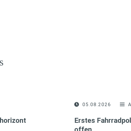
s
05.08.2026
horizont
Erstes Fahrradpol
offen