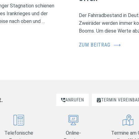
nger Stagnation schienen
des Irankrieges und der
Der Fahrradbestand in Deuts
eise nach oben und …
Zweiräder werden immer kos
Booms. Um diese Werte abzus
ZUM BEITRAG
⟶
t.
ANRUFEN
TERMIN VEREINBA
Telefonische
Online-
Termine am 