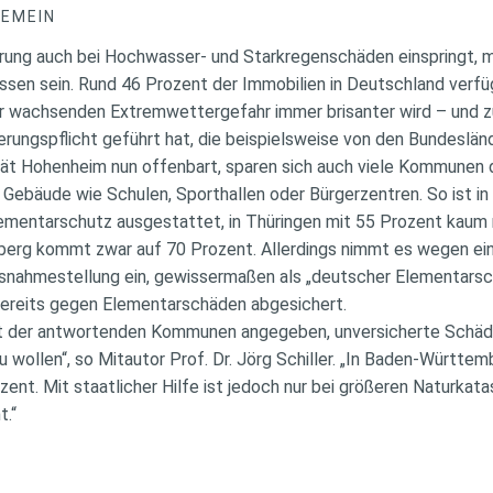
GEMEIN
rung auch bei Hochwasser- und Starkregenschäden einspringt, 
sen sein. Rund 46 Prozent der Immobilien in Deutschland verfüg
r wachsenden Extremwettergefahr immer brisanter wird – und z
erungspflicht geführt hat, die beispielsweise von den Bundeslän
ität Hohenheim nun offenbart, sparen sich auch viele Kommunen
 Gebäude wie Schulen, Sporthallen oder Bürgerzentren. So ist in
mentarschutz ausgestattet, in Thüringen mit 55 Prozent kaum 
rg kommt zwar auf 70 Prozent. Allerdings nimmt es wegen ein
usnahmestellung ein, gewissermaßen als „deutscher Elementarsc
bereits gegen Elementarschäden abgesichert.
t der antwortenden Kommunen angegeben, unversicherte Schäd
u wollen“, so Mitautor Prof. Dr. Jörg Schiller. „In Baden-Württ
ozent. Mit staatlicher Hilfe ist jedoch nur bei größeren Naturkat
t.“