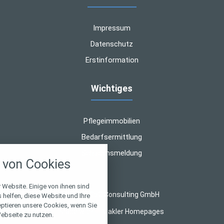
Impressum
Datenschutz
Erstinformation
Wichtiges
Pflegeimmobilien
Bedarfsermittlung
nstellungen
Schadensmeldung
von Cookies
über alle verwendeten Cookies und
chkeit folgende Kategorien zu
r zu blockieren.
 Website. Einige von ihnen sind
© 2026 CoC Consulting GmbH
helfen, diese Website und Ihre
eptieren unsere Cookies, wenn Sie
Notwendig
Made with
❤
Makler Homepages
ebseite zu nutzen.