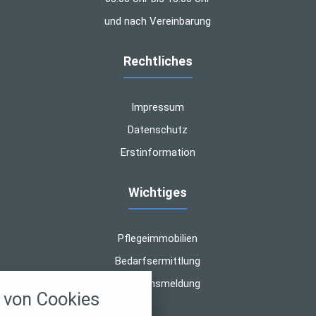
und nach Vereinbarung
Rechtliches
Impressum
Datenschutz
Erstinformation
Wichtiges
Pflegeimmobilien
Bedarfsermittlung
nstellungen
Schadensmeldung
von Cookies
über alle verwendeten Cookies und
chkeit folgende Kategorien zu