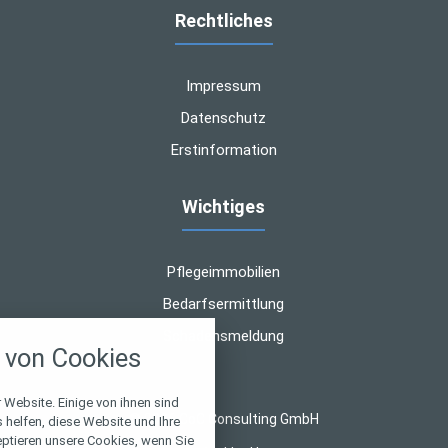
Rechtliches
Impressum
Datenschutz
Erstinformation
Wichtiges
Pflegeimmobilien
Bedarfsermittlung
nstellungen
Schadensmeldung
von Cookies
über alle verwendeten Cookies und
chkeit folgende Kategorien zu
r zu blockieren.
 Website. Einige von ihnen sind
© 2026 CoC Consulting GmbH
helfen, diese Website und Ihre
eptieren unsere Cookies, wenn Sie
Notwendig