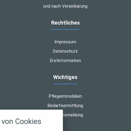
und nach Vereinbarung
Rechtliches
Impressum
Datenschutz
Erstinformation
Wichtiges
Pflegeimmobilien
Bedarfsermittlung
nstellungen
Schadensmeldung
von Cookies
über alle verwendeten Cookies und
chkeit folgende Kategorien zu