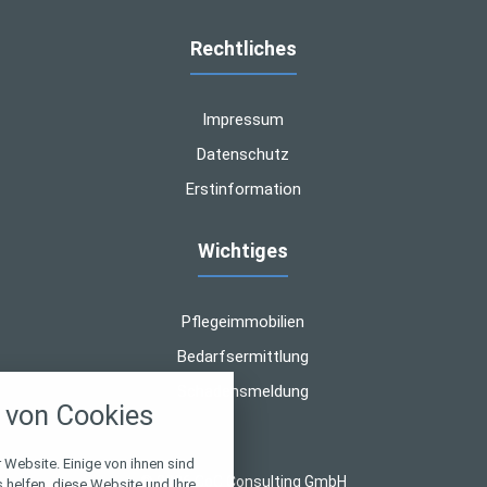
Rechtliches
Impressum
Datenschutz
Erstinformation
Wichtiges
Pflegeimmobilien
Bedarfsermittlung
nstellungen
Schadensmeldung
von Cookies
über alle verwendeten Cookies und
chkeit folgende Kategorien zu
r zu blockieren.
 Website. Einige von ihnen sind
© 2026 CoC Consulting GmbH
helfen, diese Website und Ihre